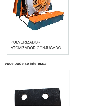
PULVERIZADOR
Pulverizador Cataç
ATOMIZADOR CONJUGADO
você pode se interessar