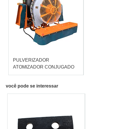
PULVERIZADOR
Pulverizador Cataç
ATOMIZADOR CONJUGADO
você pode se interessar