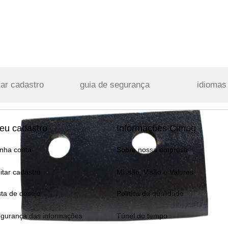
tar cadastro
guia de segurança
idiomas
eu cadastro
Informações Cimag
nha conta
Sobre nossa empresa
itar cadastro
Missão, Visão e Valores
sta de desejo
Política da qualidade
gurança das informações
Túnel do tempo