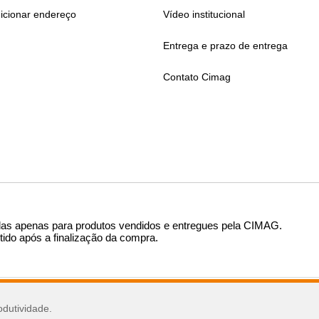
icionar endereço
Vídeo institucional
Entrega e prazo de entrega
Contato Cimag
das apenas para produtos vendidos e entregues pela CIMAG
.
tido após a finalização da compra.
sar
odutividade.