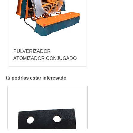
PULVERIZADOR
Pulverizador Cataç
ATOMIZADOR CONJUGADO
tú podrías estar interesado