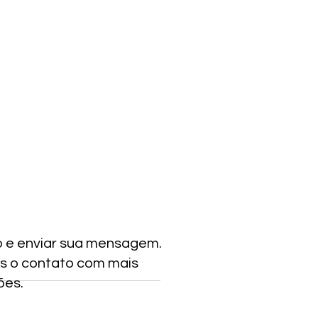
o e enviar sua mensagem.
s o contato com mais
ões.