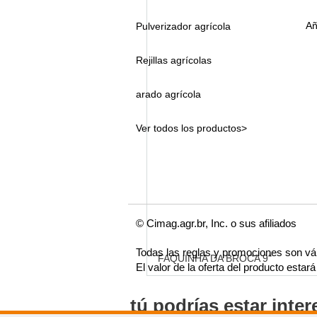
Añ
Pulverizador agrícola
Rejillas agrícolas
arado agrícola
Ver todos los productos>
© Cimag.agr.br, Inc. o sus afiliados
Todas las reglas y promociones son vá
FAQUINHA DA BROCA 9"
El valor de la oferta del producto esta
tú podrías estar inte