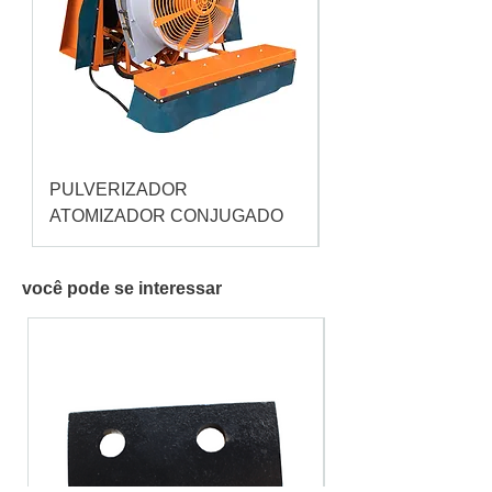
PULVERIZADOR
Pulverizador Cataç
ATOMIZADOR CONJUGADO
você pode se interessar