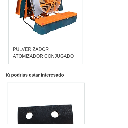
PULVERIZADOR
Pulverizador Cataç
ATOMIZADOR CONJUGADO
tú podrías estar interesado