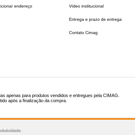
icionar endereço
Vídeo institucional
Entrega e prazo de entrega
Contato Cimag
das apenas para produtos vendidos e entregues pela CIMAG
.
tido após a finalização da compra.
sar
odutividade.