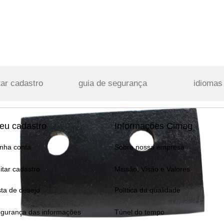
tar cadastro
guia de segurança
idiomas
eu cadastro
Informações Cimag
nha conta
Sobre nossa empresa
itar cadastro
Missão, Visão e Valores
sta de desejo
Política da qualidade
gurança das informações
Túnel do tempo