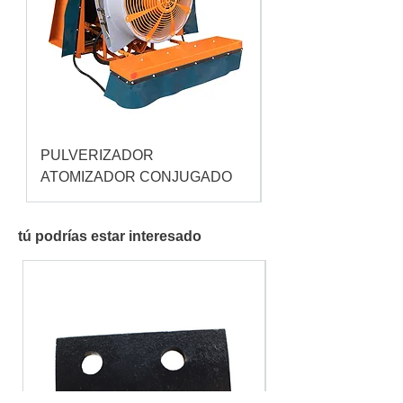
PULVERIZADOR
Pulverizador Cataç
ATOMIZADOR CONJUGADO
tú podrías estar interesado