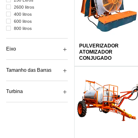
250 Litros
2600 litros
400 litros
600 litros
800 litros
PULVERIZADOR
Eixo
ATOMIZADOR
CONJUGADO
1 Eixo (Cross)
2 Eixo (Tanden Cross)
Tamanho das Barras
12 Metros
14 Metros
Turbina
725mm
850mm