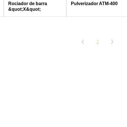
Rociador de barra
Pulverizador ATM-400
&quot;X&quot;
1