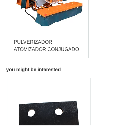
PULVERIZADOR
Pulverizador Cataç
ATOMIZADOR CONJUGADO
you might be interested