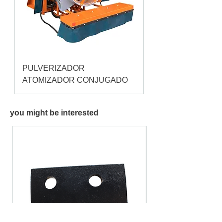
PULVERIZADOR
Pulverizador Cataç
ATOMIZADOR CONJUGADO
you might be interested