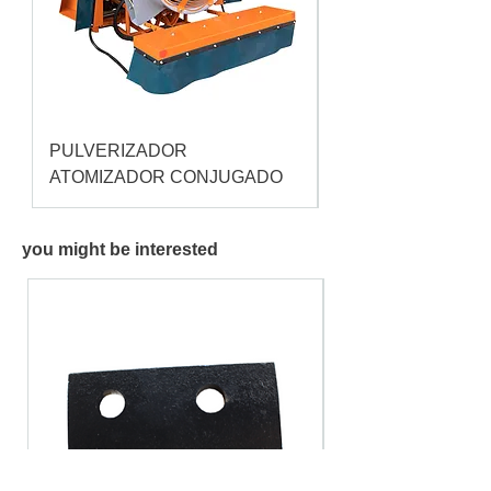
PULVERIZADOR
Pulverizador Cataç
ATOMIZADOR CONJUGADO
you might be interested