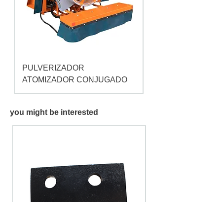
PULVERIZADOR
Pulverizador Cataç
ATOMIZADOR CONJUGADO
you might be interested