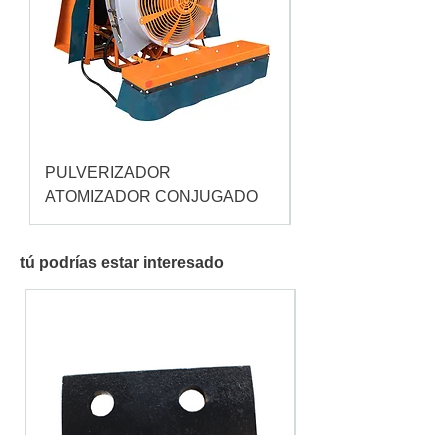
PULVERIZADOR
Pulverizador Cataç
ATOMIZADOR CONJUGADO
tú podrías estar interesado