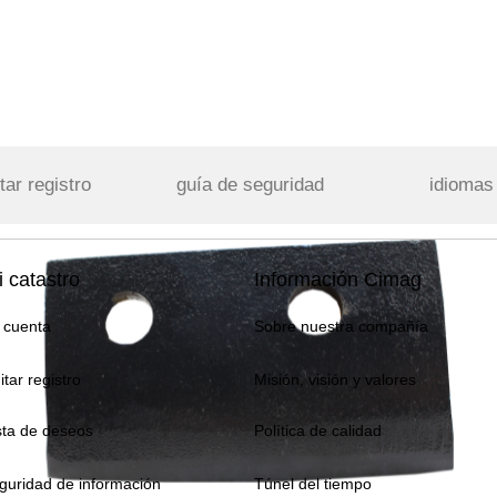
tar registro
guía de seguridad
idiomas
 catastro
Información Cimag
 cuenta
Sobre nuestra compañía
itar registro
Misión, visión y valores
sta de deseos
Política de calidad
guridad de información
Túnel del tiempo