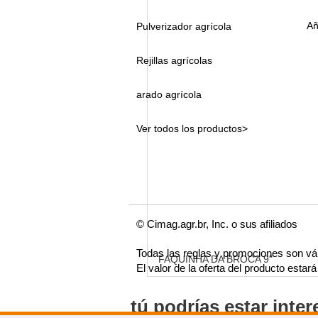
Añ
Pulverizador agrícola
Rejillas agrícolas
arado agrícola
Ver todos los productos>
© Cimag.agr.br, Inc. o sus afiliados
Todas las reglas y promociones son vá
FAQUINHA DA BROCA 9"
El valor de la oferta del producto esta
tú podrías estar inte