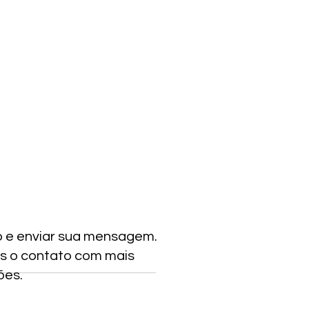
o e enviar sua mensagem.
s o contato com mais
ões.