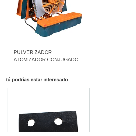
PULVERIZADOR
Pulverizador Cataç
ATOMIZADOR CONJUGADO
tú podrías estar interesado