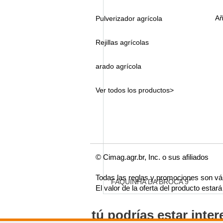
Añ
Pulverizador agrícola
Rejillas agrícolas
arado agrícola
Ver todos los productos>
© Cimag.agr.br, Inc. o sus afiliados
Todas las reglas y promociones son vá
FAQUINHA DA BROCA 9"
El valor de la oferta del producto esta
tú podrías estar inte