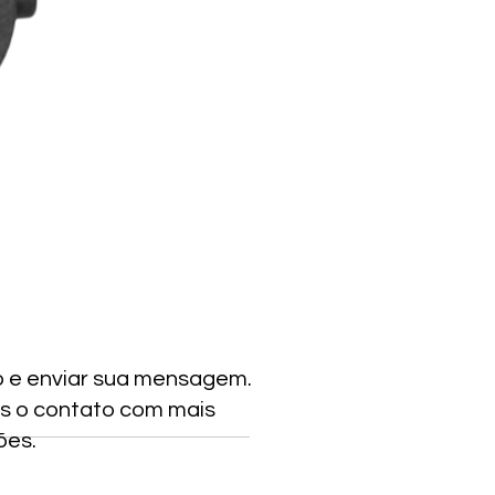
o e enviar sua mensagem.
s o contato com mais
ões.