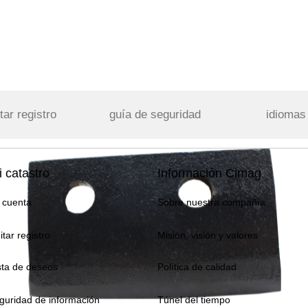
tar registro
guía de seguridad
idiomas
 catastro
Información Cimag
 cuenta
Sobre nuestra compañía
itar registro
Misión, visión y valores
sta de deseos
Política de calidad
guridad de información
Túnel del tiempo