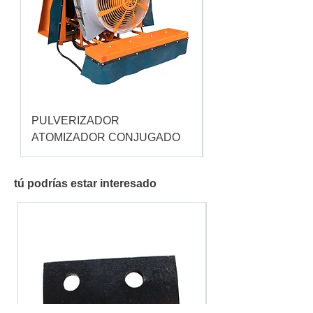
PULVERIZADOR
Pulverizador Cataç
ATOMIZADOR CONJUGADO
tú podrías estar interesado