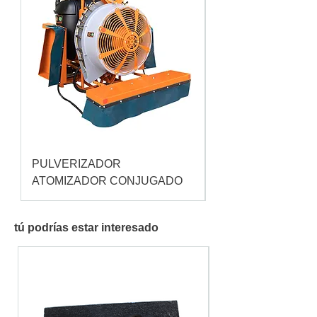
PULVERIZADOR
Pulverizador Cataç
ATOMIZADOR CONJUGADO
tú podrías estar interesado