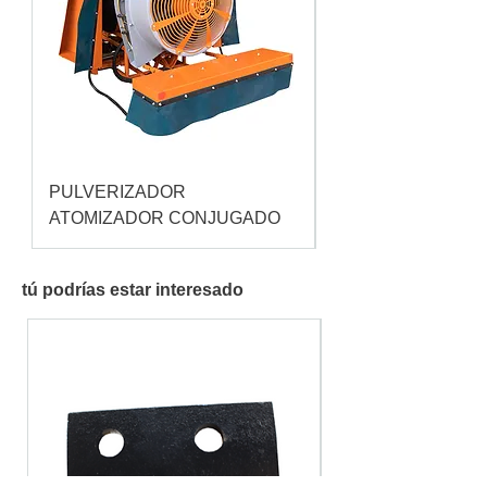
PULVERIZADOR
Pulverizador Cataç
ATOMIZADOR CONJUGADO
tú podrías estar interesado