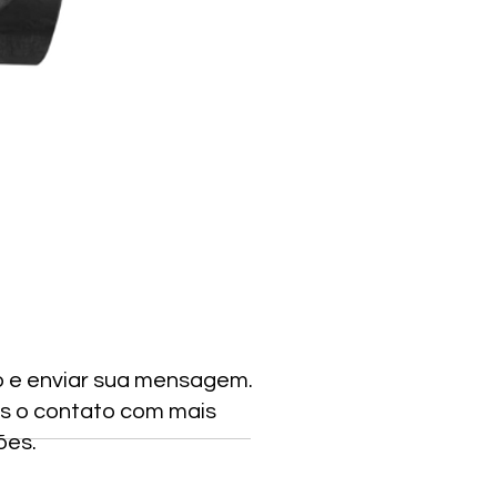
o e enviar sua mensagem.
s o contato com mais
ões.