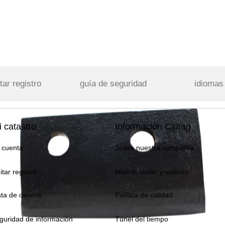
tar registro
guía de seguridad
idiomas
 catastro
Información Cimag
 cuenta
Sobre nuestra compañía
itar registro
Misión, visión y valores
sta de deseos
Política de calidad
guridad de información
Túnel del tiempo