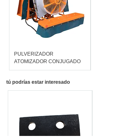
PULVERIZADOR
Pulverizador Cataç
ATOMIZADOR CONJUGADO
tú podrías estar interesado