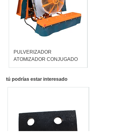
PULVERIZADOR
Pulverizador Cataç
ATOMIZADOR CONJUGADO
tú podrías estar interesado