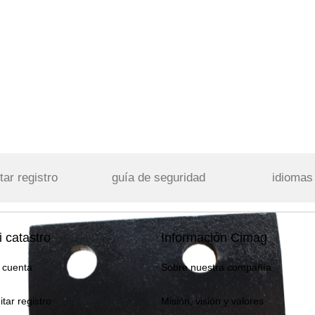
tar registro
guía de seguridad
idiomas
 catastro
Información Cimag
 cuenta
Sobre nuestra compañía
itar registro
Misión, visión y valores