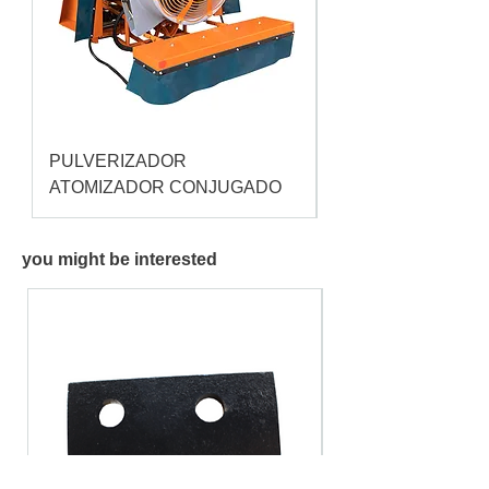
PULVERIZADOR
Pulverizador Cataç
ATOMIZADOR CONJUGADO
you might be interested