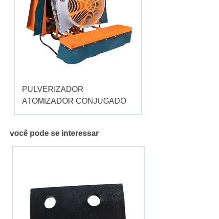
PULVERIZADOR
Pulverizador Cataç
ATOMIZADOR CONJUGADO
você pode se interessar