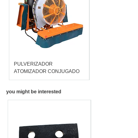
PULVERIZADOR
Pulverizador Cataç
ATOMIZADOR CONJUGADO
you might be interested