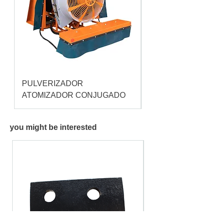
PULVERIZADOR
Pulverizador Cataç
ATOMIZADOR CONJUGADO
you might be interested