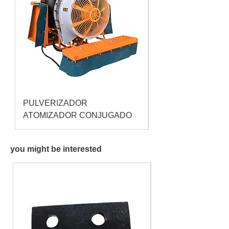
PULVERIZADOR
Pulverizador Cataç
ATOMIZADOR CONJUGADO
you might be interested