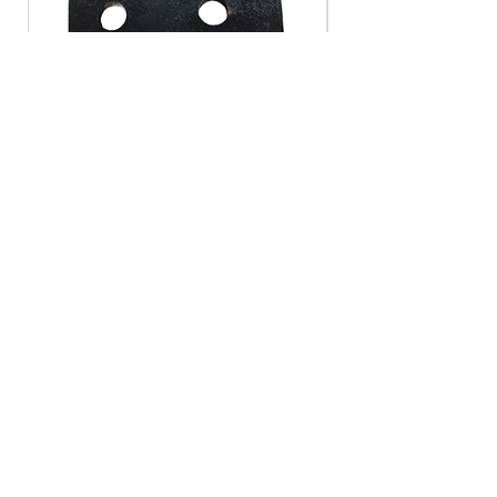
FAQUINHA DA BROCA 9"
FAQUINHA DA BROCA
sales channel
edit record
security guide
languages
Cimag group