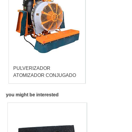
PULVERIZADOR
Pulverizador Cataç
ATOMIZADOR CONJUGADO
you might be interested