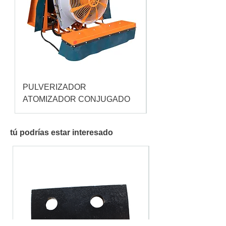
PULVERIZADOR
Pulverizador Cataç
ATOMIZADOR CONJUGADO
tú podrías estar interesado