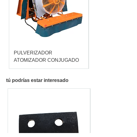
PULVERIZADOR
Pulverizador Cataç
ATOMIZADOR CONJUGADO
tú podrías estar interesado