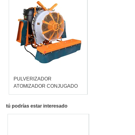
PULVERIZADOR
Pulverizador Cataç
ATOMIZADOR CONJUGADO
tú podrías estar interesado