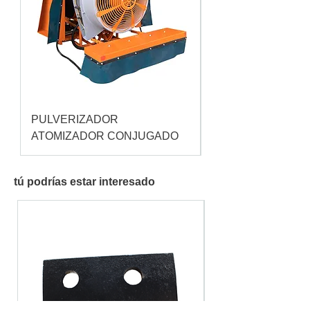
PULVERIZADOR
Pulverizador Cataç
ATOMIZADOR CONJUGADO
tú podrías estar interesado