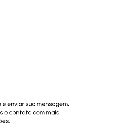
o e enviar sua mensagem.
s o contato com mais
ões.