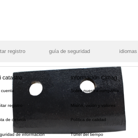
tar registro
guía de seguridad
idiomas
 catastro
Información Cimag
 cuenta
Sobre nuestra compañía
itar registro
Misión, visión y valores
sta de deseos
Política de calidad
guridad de información
Túnel del tiempo