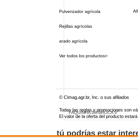
Añ
Pulverizador agrícola
Rejillas agrícolas
arado agrícola
Ver todos los productos>
© Cimag.agr.br, Inc. o sus afiliados
Todas las reglas y promociones son vá
FAQUINHA DA BROCA 9"
El valor de la oferta del producto esta
tú podrías estar inte