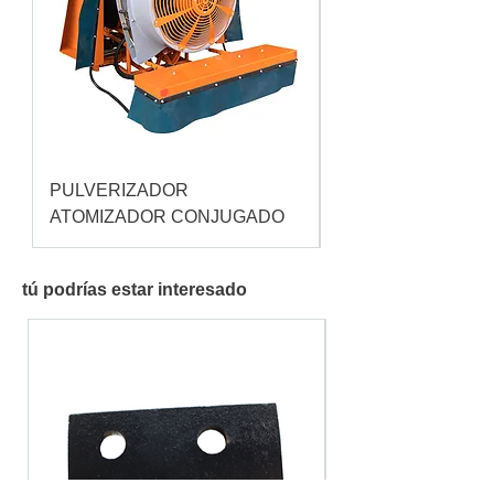
PULVERIZADOR
Pulverizador Cataç
ATOMIZADOR CONJUGADO
tú podrías estar interesado