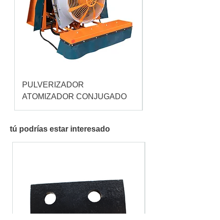
PULVERIZADOR
Pulverizador Cataç
ATOMIZADOR CONJUGADO
tú podrías estar interesado