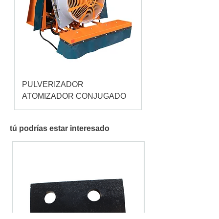
PULVERIZADOR
Pulverizador Cataç
ATOMIZADOR CONJUGADO
tú podrías estar interesado