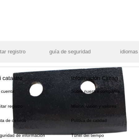
tar registro
guía de seguridad
idiomas
 catastro
Información Cimag
 cuenta
Sobre nuestra compañía
itar registro
Misión, visión y valores
sta de deseos
Política de calidad
guridad de información
Túnel del tiempo