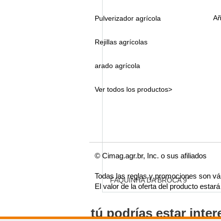
Añ
Pulverizador agrícola
Rejillas agrícolas
arado agrícola
Ver todos los productos>
© Cimag.agr.br, Inc. o sus afiliados
Todas las reglas y promociones son vá
FAQUINHA DA BROCA 9"
El valor de la oferta del producto esta
tú podrías estar inte