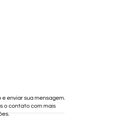
o e enviar sua mensagem.
s o contato com mais
ões.