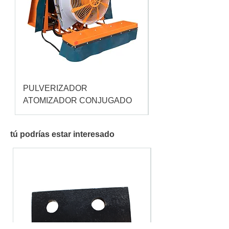
PULVERIZADOR
Pulverizador Cataç
ATOMIZADOR CONJUGADO
tú podrías estar interesado