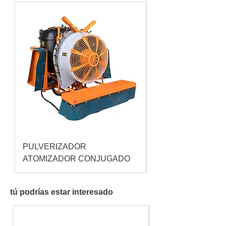
PULVERIZADOR
Pulverizador Cataç
ATOMIZADOR CONJUGADO
tú podrías estar interesado