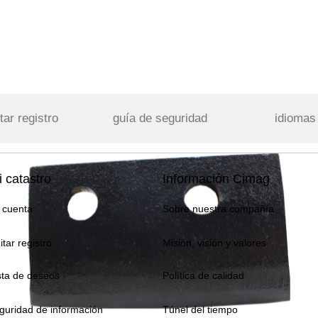
tar registro
guía de seguridad
idiomas
 catastro
Información Cimag
 cuenta
Sobre nuestra compañía
itar registro
Misión, visión y valores
sta de deseos
Política de calidad
guridad de información
Túnel del tiempo