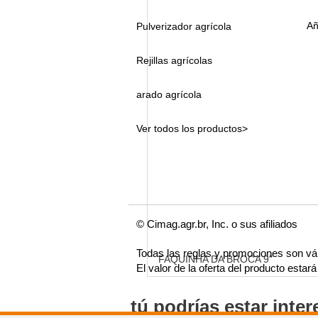
Añ
Pulverizador agrícola
Rejillas agrícolas
arado agrícola
Ver todos los productos>
© Cimag.agr.br, Inc. o sus afiliados
Todas las reglas y promociones son vá
FAQUINHA DA BROCA 9"
El valor de la oferta del producto esta
tú podrías estar inte