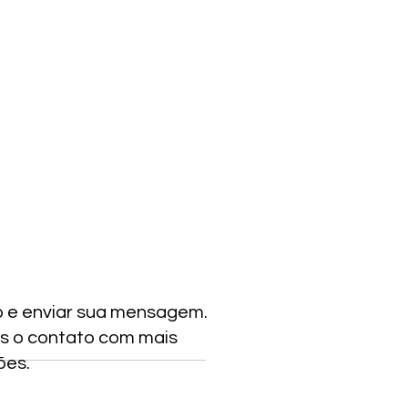
o e enviar sua mensagem.
s o contato com mais
ões.