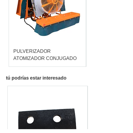
PULVERIZADOR
Pulverizador Cataç
ATOMIZADOR CONJUGADO
tú podrías estar interesado