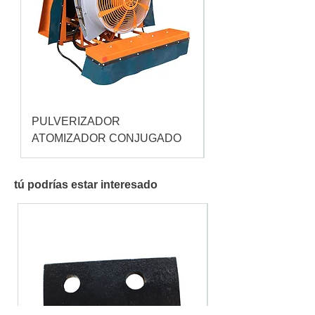
PULVERIZADOR
Pulverizador Cataç
ATOMIZADOR CONJUGADO
tú podrías estar interesado