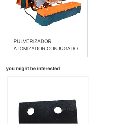
PULVERIZADOR
Pulverizador Cataç
ATOMIZADOR CONJUGADO
you might be interested