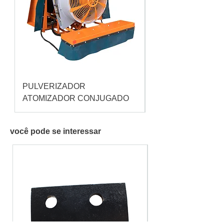
PULVERIZADOR
Pulverizador Cataç
ATOMIZADOR CONJUGADO
você pode se interessar