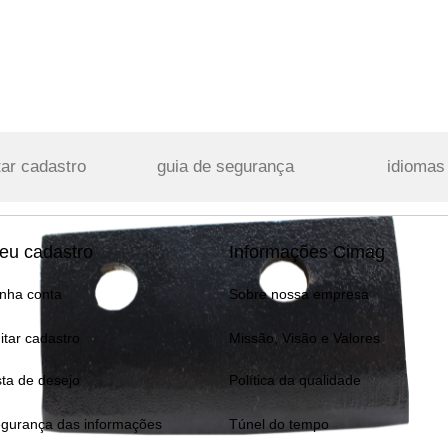
tar cadastro
guia de segurança
idiomas
eu cadastro
Informações Cimag
nha conta
Sobre nossa empresa
itar cadastro
Missão, Visão e Valores
sta de desejo
Política da qualidade
gurança das informações
Túnel do tempo