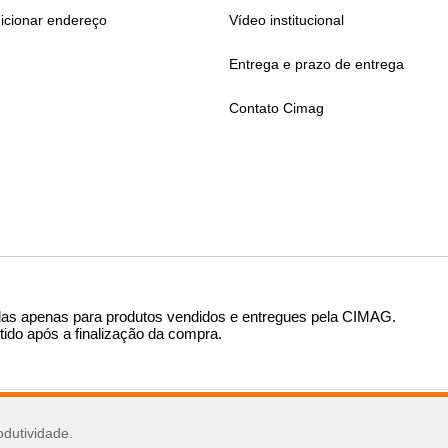
icionar endereço
Vídeo institucional
Entrega e prazo de entrega
Contato Cimag
das apenas para produtos vendidos e entregues pela CIMAG
.
tido após a finalização da compra.
sar
odutividade.