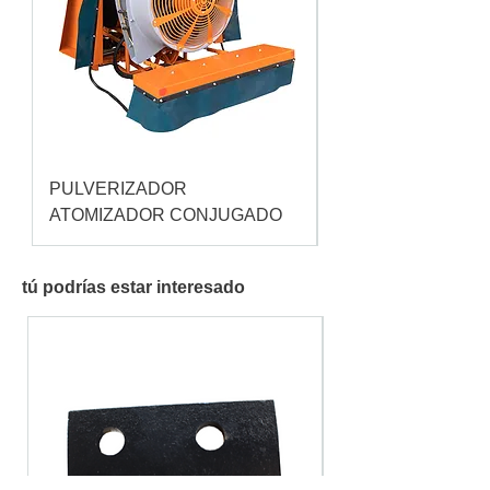
PULVERIZADOR
Pulverizador Cataç
ATOMIZADOR CONJUGADO
tú podrías estar interesado